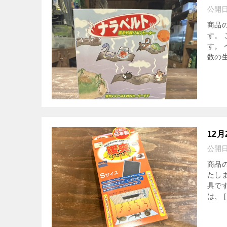
公開
商品
す。
す。
数の生
12
公開
商品
たし
具で
は、 [