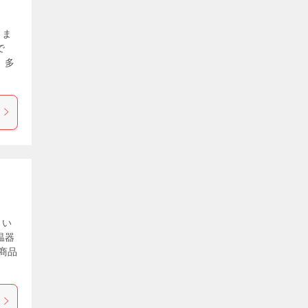
しま
で
、多
出い
温器
商品