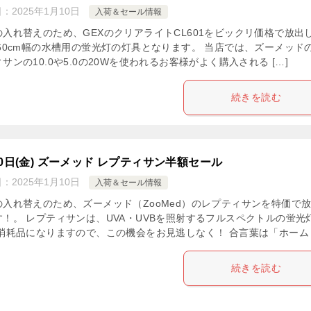
日：
2025年1月10日
入荷＆セール情報
の入れ替えのため、GEXのクリアライトCL601をビックリ価格で放出
 60cm幅の水槽用の蛍光灯の灯具となります。 当店では、ズーメッド
サンの10.0や5.0の20Wを使われるお客様がよく購入される […]
続きを読む
10日(金) ズーメッド レプティサン半額セール
日：
2025年1月10日
入荷＆セール情報
の入れ替えのため、ズーメッド（ZooMed）のレプティサンを特価で
す！。 レプティサンは、UVA・UVBを照射するフルスペクトルの蛍光
 消耗品になりますので、この機会をお見逃しなく！ 合言葉は「ホーム [
続きを読む