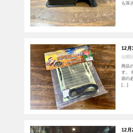
も深さ
12
公開
商品
す。
節の
[…]
12