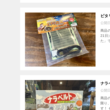
ピタ
公開
商品
21
た」で
ナラ
公開
商品
限り
す！ 