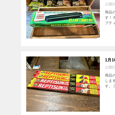
公開
商品
す！
プティ
1月
公開
商品
しま
す。