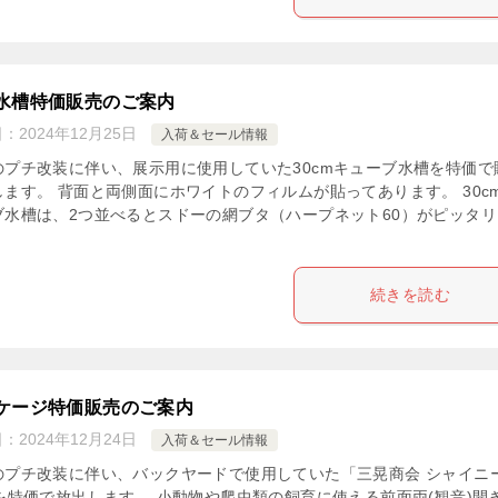
水槽特価販売のご案内
日：
2024年12月25日
入荷＆セール情報
のプチ改装に伴い、展示用に使用していた30cmキューブ水槽を特価で
します。 背面と両側面にホワイトのフィルムが貼ってあります。 30c
ブ水槽は、2つ並べるとスドーの網ブタ（ハープネット60）がピッタリ
続きを読む
ケージ特価販売のご案内
日：
2024年12月24日
入荷＆セール情報
のプチ改装に伴い、バックヤードで使用していた「三晃商会 シャイニ
」を特価で放出します。 小動物や爬虫類の飼育に使える前面両(観音)開