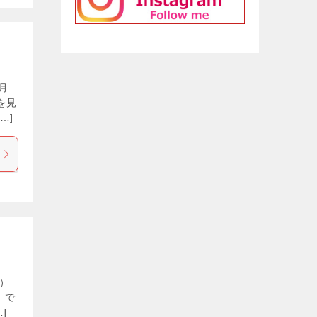
月
を見
…]
）
」で
]