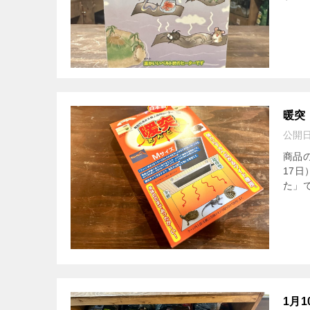
暖突
公開
商品
17
た」で
1月1