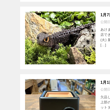
1月
公開
あけ
店で
(火
[…]
1月
公開
欠品
上部
ット