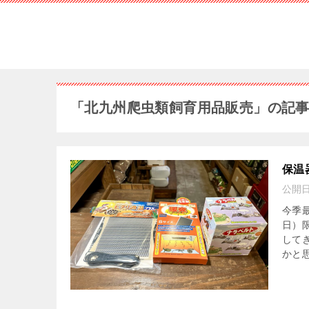
「北九州爬虫類飼育用品販売」の記
保温
公開
今季
日）
して
かと思