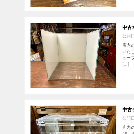
中古
公開
店内
いた
ュー
[…]
中古
公開
店内
45